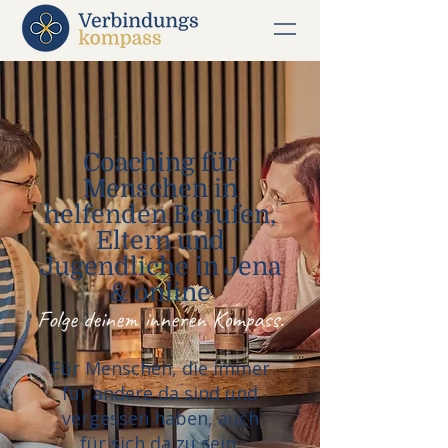
Coaching für
Menschen in
helfenden Berufen,
Eltern und
Jugendliche in Jena
& online
Folge deinem inneren Kompass.
Für Menschen, die immer
für andere da sind und
vergessen haben, auch
für sich da zu sein.